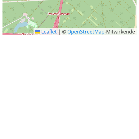
Leaflet
|
©
OpenStreetMap
-Mitwirkende
Erkner
Letzte Sucheinträge
Milbertshofen-Am Hart, München
Pretzsch (Elbe)
L3010, Gedern-Ober-Seemen
Bendorf
Jocksdorf
Günzburg
Landkreis Unterallgäu
Rektor-Klaus-Straße 8, Schwäbisch Gmünd
Eibenstock
Möwenstraße 138, Wangerland