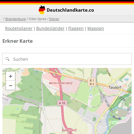
Deutschlandkarte.co
/
Brandenburg
/ Oder-Spree /
Erkner
Routenplaner
Bundesländer
Flaggen
Wappen
|
|
|
Erkner Karte
+
−