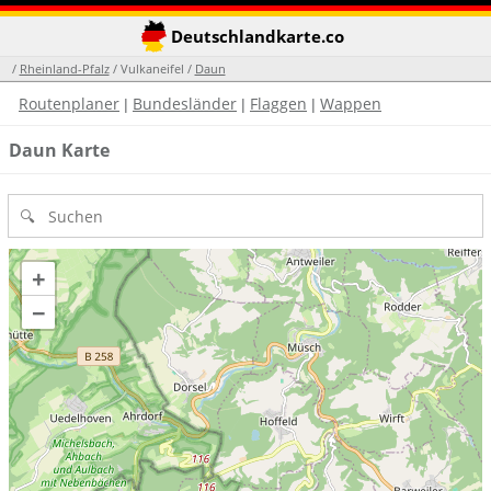
Deutschlandkarte.co
/
Rheinland-Pfalz
/ Vulkaneifel /
Daun
Routenplaner
Bundesländer
Flaggen
Wappen
|
|
|
Daun Karte
+
−