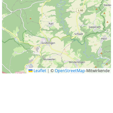
Leaflet
|
©
OpenStreetMap
-Mitwirkende
Daun
Daun ist eine Kleinstadt in der Eifel. Sie ist Sitz der
Kreisverwaltung des Landkreises Vulkaneifel in
Rheinland-Pfalz sowie ein heilklimatischer und