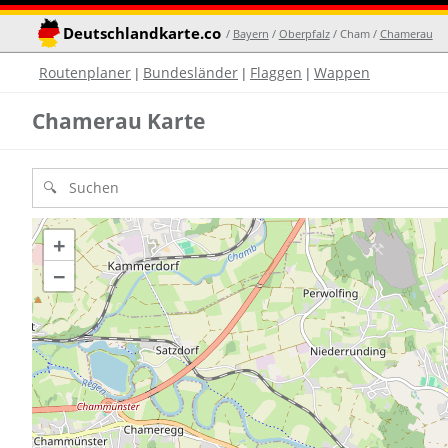
Deutschlandkarte.co
/
Bayern
/
Oberpfalz
/ Cham /
Chamerau
Routenplaner
Bundesländer
Flaggen
Wappen
|
|
|
Chamerau Karte
+
−