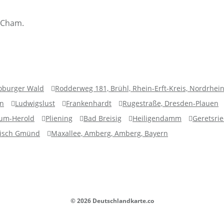
 Cham.
oburger Wald
Rodderweg 181, Brühl, Rhein-Erft-Kreis, Nordrhei
en
Ludwigslust
Frankenhardt
Rugestraße, Dresden-Plauen
um-Herold
Pliening
Bad Breisig
Heiligendamm
Geretsri
isch Gmünd
Maxallee, Amberg, Amberg, Bayern
© 2026 Deutschlandkarte.co