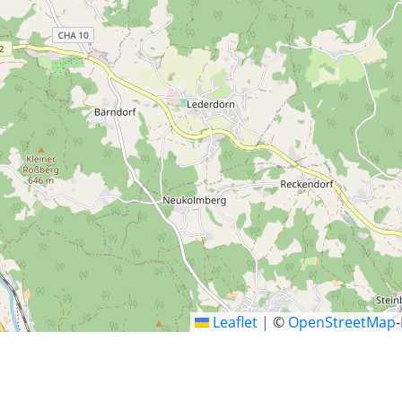
Leaflet
|
©
OpenStreetMap