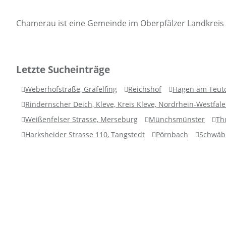
Chamerau ist eine Gemeinde im Oberpfälzer Landkreis
Letzte Sucheinträge
Weberhofstraße, Gräfelfing
Reichshof
Hagen am Teut
Rindernscher Deich, Kleve, Kreis Kleve, Nordrhein-Westfal
Weißenfelser Strasse, Merseburg
Münchsmünster
Th
Harksheider Strasse 110, Tangstedt
Pörnbach
Schwäb