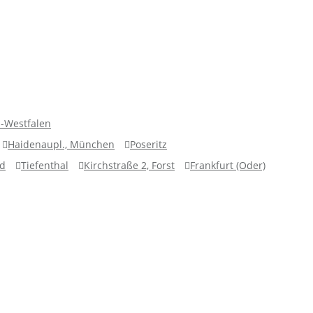
n-Westfalen
Haidenaupl., München
Poseritz
ed
Tiefenthal
Kirchstraße 2, Forst
Frankfurt (Oder)