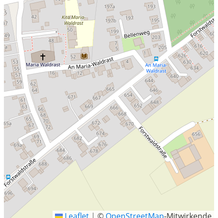
Leaflet
|
©
OpenStreetMap
-Mitwirkende