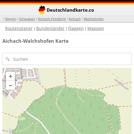
Deutschlandkarte.co
/
Bayern
/
Schwaben
/
Aichach-Friedberg
/
Aichach
/
Walchshofen
Routenplaner
Bundesländer
Flaggen
Wappen
|
|
|
Aichach-Walchshofen Karte
+
−