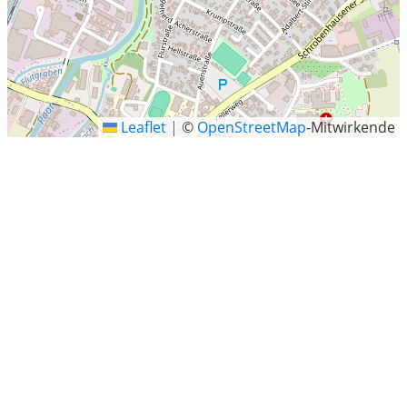
Leaflet
|
©
OpenStreetMap
-Mitwirkende
Aichach-Walchshofen
Letzte Sucheinträge
Pastow
Am Stiegelberg, Arzberg, Landkreis Wunsiedel im
Fichtelgebirge, Bayern
Holthausen, Düsseldorf-Stadtbezirk 9
Pleiskirchen, Landkreis Altötting, Bayern
Bergedorf