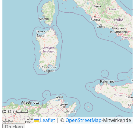
Leaflet
|
©
OpenStreetMap
-Mitwirkende
Drucken