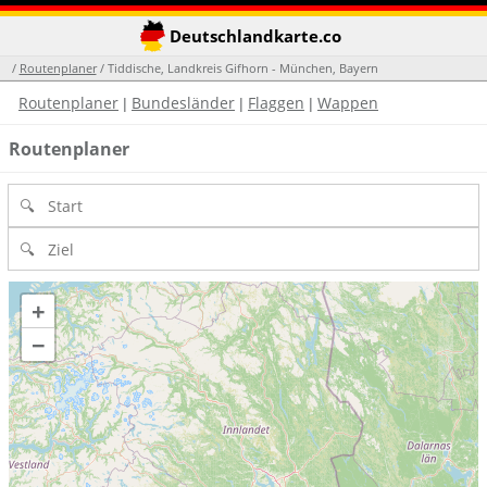
Deutschlandkarte.co
/
Routenplaner
/ Tiddische, Landkreis Gifhorn - München, Bayern
Routenplaner
Bundesländer
Flaggen
Wappen
|
|
|
Routenplaner
+
−