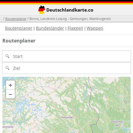
Deutschlandkarte.co
/
Routenplaner
/ Borna, Landkreis Leipzig - Gerstungen, Wartburgkreis
Routenplaner
Bundesländer
Flaggen
Wappen
|
|
|
Routenplaner
+
−