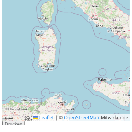
Leaflet
|
©
OpenStreetMap
-Mitwirkende
Drucken