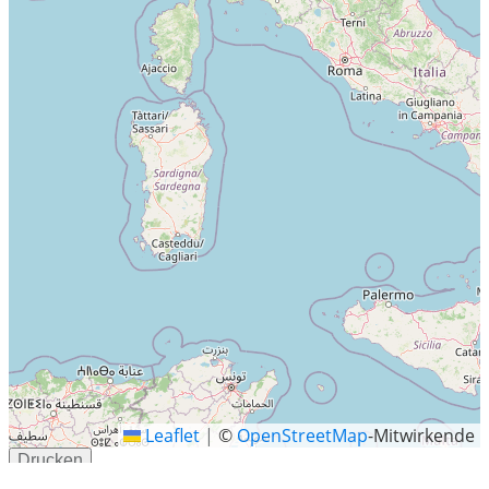
Leaflet
|
©
OpenStreetMap
-Mitwirkende
Drucken