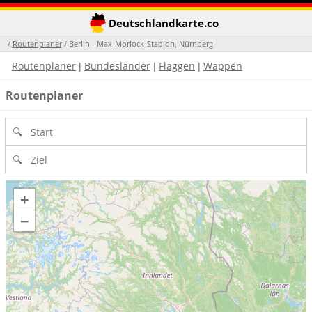
Deutschlandkarte.co
/
Routenplaner
/ Berlin - Max-Morlock-Stadion, Nürnberg
Routenplaner
Bundesländer
Flaggen
Wappen
|
|
|
Routenplaner
+
−